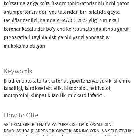
ko‘rsatmalariga ko‘ra β-adrenoblokatorlar birinchi qator
antihipertenziv dori vositalaridan biri sifatida qayta
tasniflanganligi, hamda AHA/ACC 2023 yilgi surunkali
koronar kasalliklar bo‘yicha ko‘rsatmalarida ushbu guruh
preparatlari tayinlanishiga oid yangi yondashuv
muhokama etilgan
Keywords
β-adrenoblokatorlar, arterial gipertenziya, yurak ishemik
kasalligi, kardioselektivlik, bisoprolol, nebivolol,
metoprolol, simpatik faollik, miokard infarkti.
How to Cite
ARTERIAL GIPERTENZIYA VA YURAK ISHEMIK KASALLIGINI
DAVOLASHDA β-ADRENOBLOKATORLARNING O‘RNI VA SELEKTIVLIK