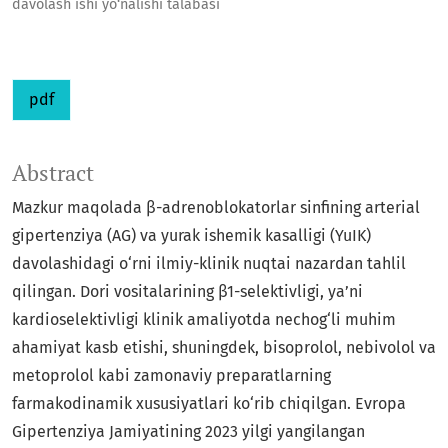
davolash ishi yo‘nalishi talabasi
pdf
Abstract
Mazkur maqolada β-adrenoblokatorlar sinfining arterial
gipertenziya (AG) va yurak ishemik kasalligi (YuIK)
davolashidagi o‘rni ilmiy-klinik nuqtai nazardan tahlil
qilingan. Dori vositalarining β1-selektivligi, ya’ni
kardioselektivligi klinik amaliyotda nechog‘li muhim
ahamiyat kasb etishi, shuningdek, bisoprolol, nebivolol va
metoprolol kabi zamonaviy preparatlarning
farmakodinamik xususiyatlari ko‘rib chiqilgan. Evropa
Gipertenziya Jamiyatining 2023 yilgi yangilangan