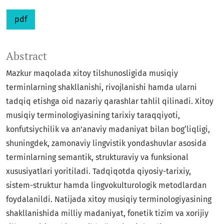
pdf
Abstract
Mazkur maqolada xitoy tilshunosligida musiqiy
terminlarning shakllanishi, rivojlanishi hamda ularni
tadqiq etishga oid nazariy qarashlar tahlil qilinadi. Xitoy
musiqiy terminologiyasining tarixiy taraqqiyoti,
konfutsiychilik va an’anaviy madaniyat bilan bog‘liqligi,
shuningdek, zamonaviy lingvistik yondashuvlar asosida
terminlarning semantik, strukturaviy va funksional
xususiyatlari yoritiladi. Tadqiqotda qiyosiy-tarixiy,
sistem-struktur hamda lingvokulturologik metodlardan
foydalanildi. Natijada xitoy musiqiy terminologiyasining
shakllanishida milliy madaniyat, fonetik tizim va xorijiy