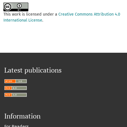
This work is licensed under a
Creative Commons Attribution 4.0
International License
.
Latest publications
Information
For Readers