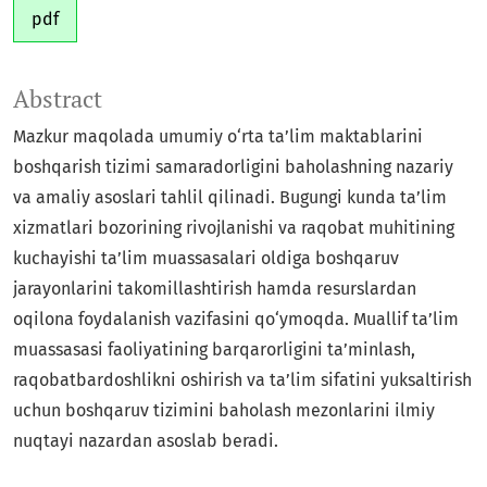
pdf
Abstract
Mazkur maqolada umumiy o‘rta ta’lim maktablarini
boshqarish tizimi samaradorligini baholashning nazariy
va amaliy asoslari tahlil qilinadi. Bugungi kunda ta’lim
xizmatlari bozorining rivojlanishi va raqobat muhitining
kuchayishi ta’lim muassasalari oldiga boshqaruv
jarayonlarini takomillashtirish hamda resurslardan
oqilona foydalanish vazifasini qo‘ymoqda. Muallif ta’lim
muassasasi faoliyatining barqarorligini ta’minlash,
raqobatbardoshlikni oshirish va ta’lim sifatini yuksaltirish
uchun boshqaruv tizimini baholash mezonlarini ilmiy
nuqtayi nazardan asoslab beradi.