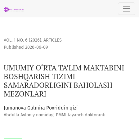
UMUMIY O‘RTA TA’LIM MAKTABINI BOSHQARISH TIZIMI SAMA
VOL. 1 NO. 6 (2026)
,
ARTICLES
Published 2026-06-09
UMUMIY O‘RTA TA’LIM MAKTABINI
BOSHQARISH TIZIMI
SAMARADORLIGINI BAHOLASH
MEZONLARI
Jumanova Gulmira Poxriddin qizi
Abdulla Avloniy nomidagi PMMI tayanch doktoranti