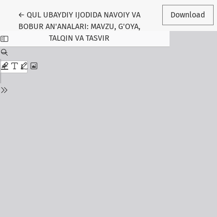
Return to Article Details
←
QUL UBAYDIY IJODIDA NAVOIY VA
Download
BOBUR AN'ANALARI: MAVZU, G'OYA,
TALQIN VA TASVIR